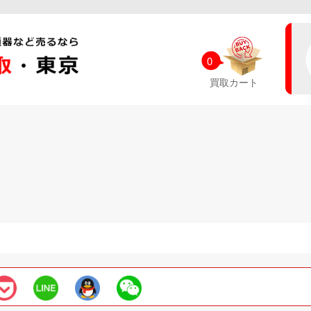
0
買取カート