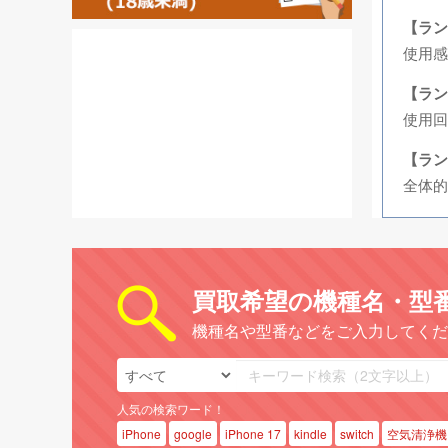
【ラン
使用
【ラン
使用回
【ラン
全体的
買取希望の機種名・型
機種名や型番などをご入力してくだ
人気の検索ワード！
iPhone
google
iPhone 17
kindle
switch
空気清浄機