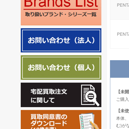
PENT
PENT
【未開
ご購入
【未使
本体、
む)が