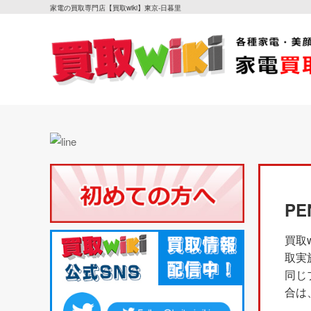
家電の買取専門店【買取wiki】東京-日暮里
P
買取
取実
同じ
合は