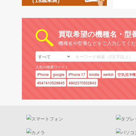
買取希望の機種名・型
機種名や型番などをご入力してくだ
人気の検索ワード！
iPhone
google
iPhone 17
kindle
switch
空気清浄機
4547410529845
4902370552843