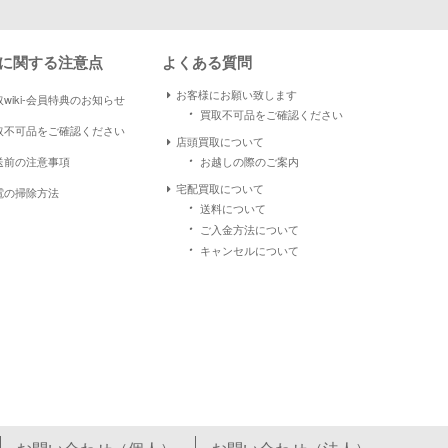
に関する注意点
よくある質問
お客様にお願い致します
wiki-会員特典のお知らせ
・
買取不可品をご確認ください
取不可品をご確認ください
店頭買取について
・
送前の注意事項
お越しの際のご案内
宅配買取について
電の掃除方法
・
送料について
・
ご入金方法について
・
キャンセルについて