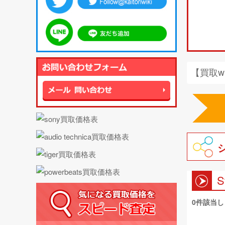
【買取w
S
0件該当