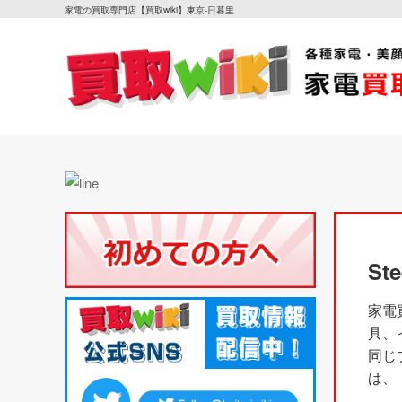
家電の買取専門店【買取wiki】東京-日暮里
St
家電
具、
同じ
は、