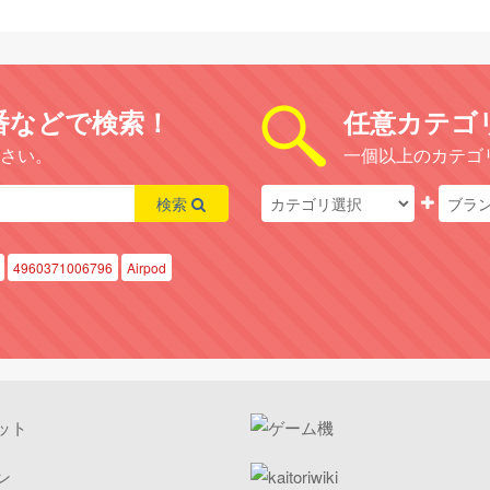
番などで検索！
任意カテゴ
さい。
一個以上のカテゴ
検索
4960371006796
Airpod