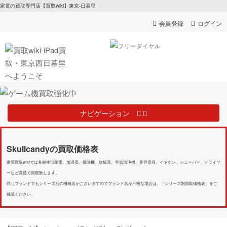
家電の買取専門店【買取wiki】東京-日暮里
会員登録
ログイン
ナビゲーション
Skullcandyの買取価格表
家電買取wikiでは各種生活家電、加湿器、掃除機、炊飯器、空気清浄機、美容器具、イヤホン、シェーバー、ドライヤ
ーなど高値で買取致します。
同じブランドでもシリーズ別の機種名がございますのでブランド名が不明な場合は、「シリーズ別買取価格表」をご
確認ください。