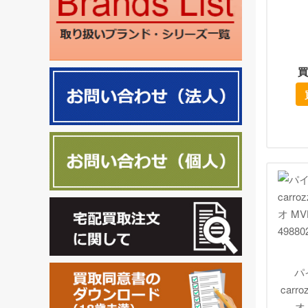
買
パイ
carr
オ