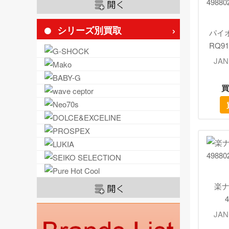
シリーズ別買取
パイオ
RQ91
JAN
買
楽ナ
4
JAN