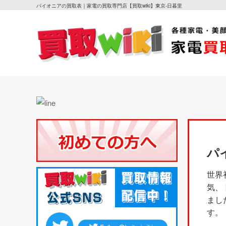
パイオニアの買取表｜家電の買取専門店【買取wiki】東京-日暮里
パ
世界
気、
まし
す。