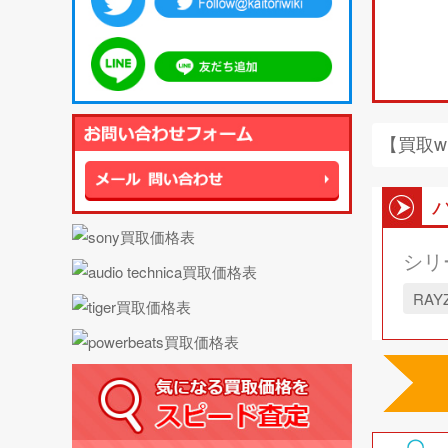
【買取w
シリ
RAY