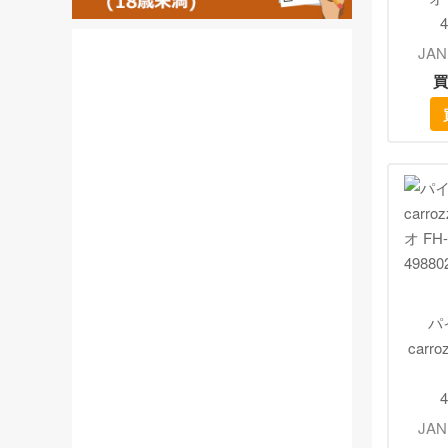
4
JAN
買
パイ
carr
4
JAN