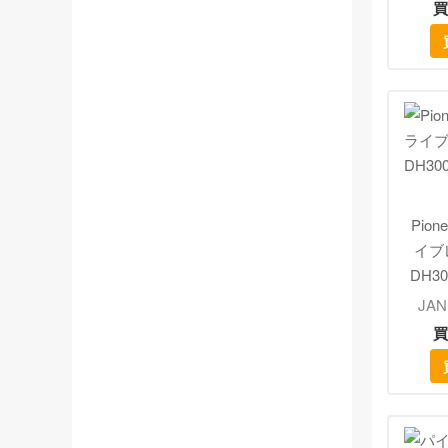
買
Pio
イブ
DH30
JAN
買