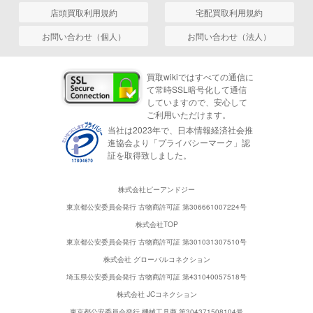
店頭買取利用規約
宅配買取利用規約
お問い合わせ（個人）
お問い合わせ（法人）
買取wikiではすべての通信に
て常時SSL暗号化して通信
していますので、安心して
ご利用いただけます。
当社は2023年で、日本情報経済社会推
進協会より「プライバシーマーク」認
証を取得致しました。
株式会社ピーアンドジー
東京都公安委員会発行 古物商許可証 第306661007224号
株式会社TOP
東京都公安委員会発行 古物商許可証 第301031307510号
株式会社 グローバルコネクション
埼玉県公安委員会発行 古物商許可証 第431040057518号
株式会社 JCコネクション
東京都公安委員会発行 機械工具商 第304371508104号