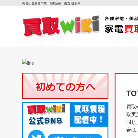
家電の買取専門店【買取wiki】東京-日暮里
T
買取
取実
同じ
合は