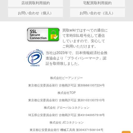
店頭買取利用規約
宅配買取利用規約
お問い合わせ（個人）
お問い合わせ（法人）
買取wikiではすべての通信に
て常時SSL暗号化して通信
していますので、安心して
ご利用いただけます。
当社は2023年で、日本情報経済社会推
進協会より「プライバシーマーク」認
証を取得致しました。
株式会社ピーアンドジー
東京都公安委員会発行 古物商許可証 第306661007224号
株式会社TOP
東京都公安委員会発行 古物商許可証 第301031307510号
株式会社 グローバルコネクション
埼玉県公安委員会発行 古物商許可証 第431040057518号
株式会社 JCコネクション
東京都公安委員会発行 機械工具商 第304371508104号