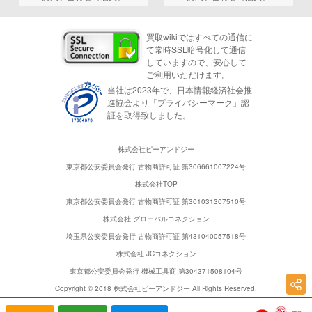
買取wikiではすべての通信に
て常時SSL暗号化して通信
していますので、安心して
ご利用いただけます。
当社は2023年で、日本情報経済社会推
進協会より「プライバシーマーク」認
証を取得致しました。
株式会社ピーアンドジー
東京都公安委員会発行 古物商許可証 第306661007224号
株式会社TOP
東京都公安委員会発行 古物商許可証 第301031307510号
株式会社 グローバルコネクション
埼玉県公安委員会発行 古物商許可証 第431040057518号
株式会社 JCコネクション
東京都公安委員会発行 機械工具商 第304371508104号
Copyright © 2018 株式会社ピーアンドジー All Rights Reserved.