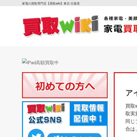
家電の買取専門店【買取wiki】東京-日暮里
ア
買取
取実
同じ
合は