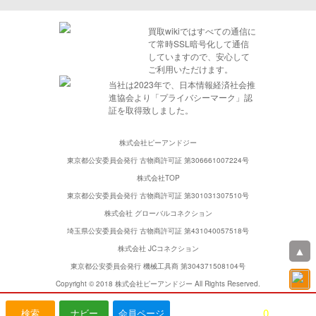
買取wikiではすべての通信に
て常時SSL暗号化して通信
していますので、安心して
ご利用いただけます。
当社は2023年で、日本情報経済社会推
進協会より「プライバシーマーク」認
証を取得致しました。
株式会社ピーアンドジー
東京都公安委員会発行 古物商許可証 第306661007224号
株式会社TOP
東京都公安委員会発行 古物商許可証 第301031307510号
株式会社 グローバルコネクション
埼玉県公安委員会発行 古物商許可証 第431040057518号
▲
株式会社 JCコネクション
東京都公安委員会発行 機械工具商 第304371508104号
Copyright © 2018 株式会社ピーアンドジー All Rights Reserved.
0
検索
ナビー
会員ページ