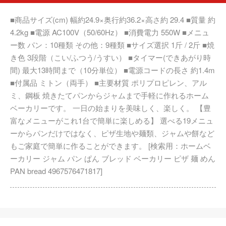
■商品サイズ(cm) 幅約24.9×奥行約36.2×高さ約 29.4 ■質量 約
4.2kg ■電源 AC100V（50/60Hz） ■消費電力 550W ■メニュ
ー数 パン：10種類 その他：9種類 ■サイズ選択 1斤 / 2斤 ■焼
き色 3段階（こい/ふつう/うすい） ■タイマー(できあがり時
間) 最大13時間まで（10分単位） ■電源コードの長さ 約1.4m
■付属品 ミトン（両手） ■主要材質 ポリプロピレン、アル
ミ、鋼板 焼きたてパンからジャムまで手軽に作れるホーム
ベーカリーです。 一日の始まりを美味しく、楽しく。 【豊
富なメニューがこれ1台で簡単に楽しめる】 選べる19メニュ
ーからパンだけではなく、ピザ生地や麺類、ジャムや餅など
もご家庭で簡単に作ることができます。 [検索用：ホームベ
ーカリー ジャム パン ぱん ブレッド ベーカリー ピザ 麺 めん
PAN bread 4967576471817]