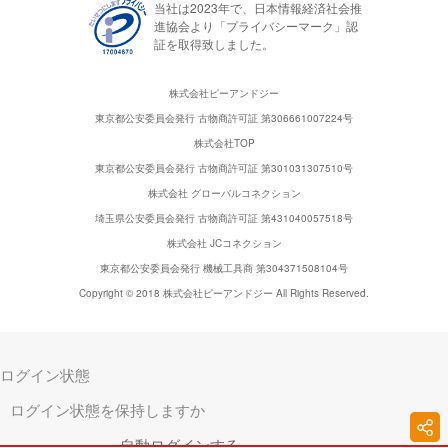
当社は2023年で、日本情報経済社会推
進協会より「プライバシーマーク」認
証を取得致しました。
株式会社ピーアンドジー
東京都公安委員会発行 古物商許可証 第306661007224号
株式会社TOP
東京都公安委員会発行 古物商許可証 第301031307510号
株式会社 グローバルコネクション
埼玉県公安委員会発行 古物商許可証 第431040057518号
株式会社 JCコネクション
東京都公安委員会発行 機械工具商 第304371508104号
Copyright © 2018 株式会社ピーアンドジー All Rights Reserved.
ログイン状態
ログイン状態を保持しますか
自動ログインする