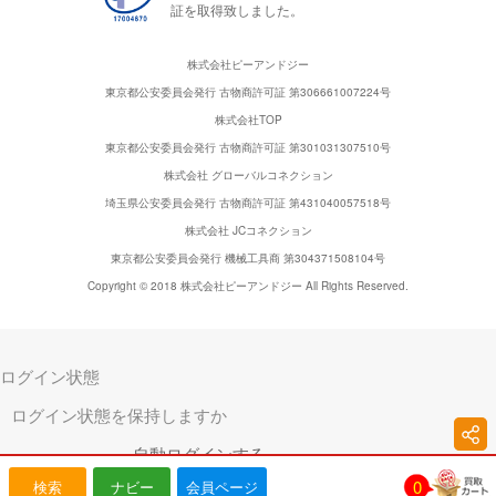
証を取得致しました。
株式会社ピーアンドジー
東京都公安委員会発行 古物商許可証 第306661007224号
株式会社TOP
東京都公安委員会発行 古物商許可証 第301031307510号
株式会社 グローバルコネクション
埼玉県公安委員会発行 古物商許可証 第431040057518号
株式会社 JCコネクション
東京都公安委員会発行 機械工具商 第304371508104号
Copyright © 2018 株式会社ピーアンドジー All Rights Reserved.
ログイン状態
ログイン状態を保持しますか
自動ログインする
0
検索
ナビー
会員ページ
キャンセル