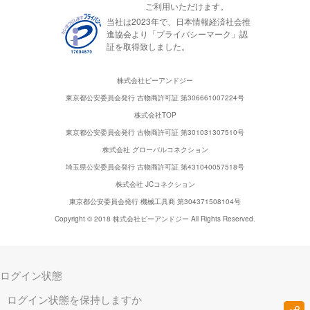
ご利用いただけます。
当社は2023年で、日本情報経済社会推
進協会より「プライバシーマーク」認
証を取得致しました。
株式会社ピーアンドジー
東京都公安委員会発行 古物商許可証 第306661007224号
株式会社TOP
東京都公安委員会発行 古物商許可証 第301031307510号
株式会社 グローバルコネクション
埼玉県公安委員会発行 古物商許可証 第431040057518号
株式会社 JCコネクション
東京都公安委員会発行 機械工具商 第304371508104号
Copyright © 2018 株式会社ピーアンドジー All Rights Reserved.
ログイン状態
ログイン状態を保持しますか