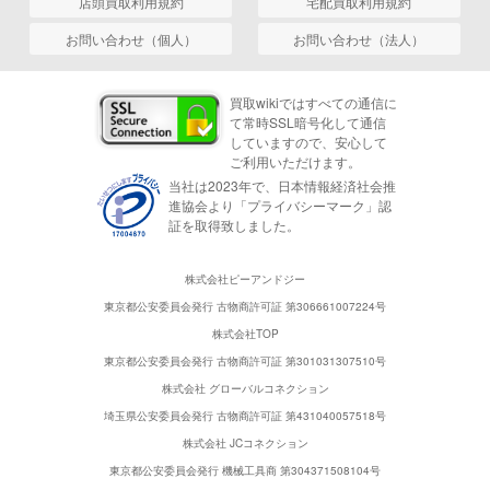
店頭買取利用規約
宅配買取利用規約
お問い合わせ（個人）
お問い合わせ（法人）
買取wikiではすべての通信に
て常時SSL暗号化して通信
していますので、安心して
ご利用いただけます。
当社は2023年で、日本情報経済社会推
進協会より「プライバシーマーク」認
証を取得致しました。
株式会社ピーアンドジー
東京都公安委員会発行 古物商許可証 第306661007224号
株式会社TOP
東京都公安委員会発行 古物商許可証 第301031307510号
株式会社 グローバルコネクション
埼玉県公安委員会発行 古物商許可証 第431040057518号
株式会社 JCコネクション
東京都公安委員会発行 機械工具商 第304371508104号