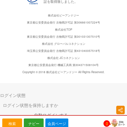
証を取得致しました。
株式会社ピーアンドジー
東京都公安委員会発行 古物商許可証 第306661007224号
株式会社TOP
東京都公安委員会発行 古物商許可証 第301031307510号
株式会社 グローバルコネクション
埼玉県公安委員会発行 古物商許可証 第431040057518号
株式会社 JCコネクション
東京都公安委員会発行 機械工具商 第304371508104号
Copyright © 2018 株式会社ピーアンドジー All Rights Reserved.
ログイン状態
ログイン状態を保持しますか
自動ログインする
0
検索
ナビー
会員ページ
キャンセル