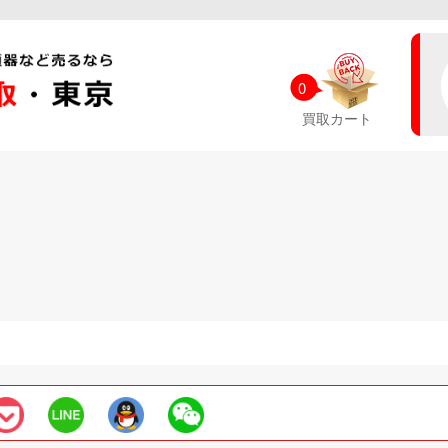
0
買取カート