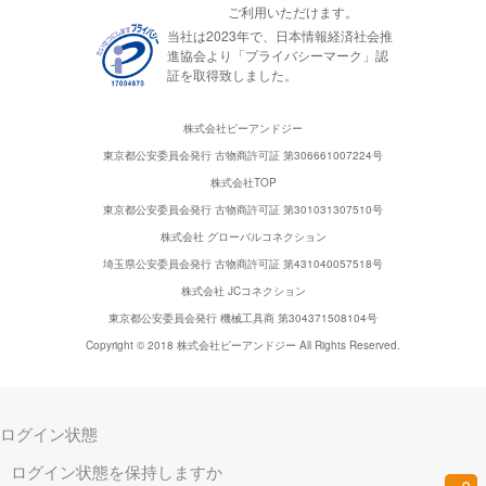
ご利用いただけます。
当社は2023年で、日本情報経済社会推
進協会より「プライバシーマーク」認
証を取得致しました。
株式会社ピーアンドジー
東京都公安委員会発行 古物商許可証 第306661007224号
株式会社TOP
東京都公安委員会発行 古物商許可証 第301031307510号
株式会社 グローバルコネクション
埼玉県公安委員会発行 古物商許可証 第431040057518号
株式会社 JCコネクション
東京都公安委員会発行 機械工具商 第304371508104号
Copyright © 2018 株式会社ピーアンドジー All Rights Reserved.
ログイン状態
ログイン状態を保持しますか