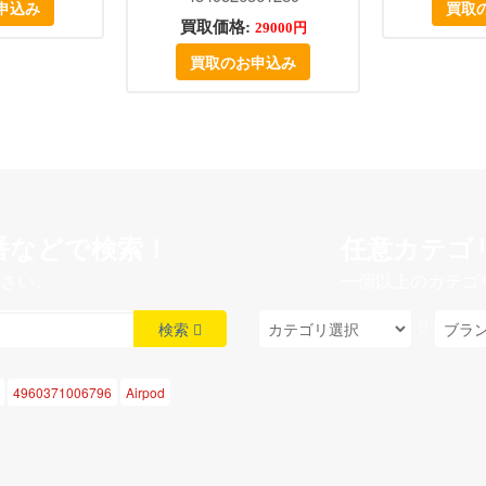
申込み
買取
買取価格:
29000円
買取のお申込み
番などで検索！
任意カテゴ
さい。
一個以上のカテゴ
検索
4960371006796
Airpod