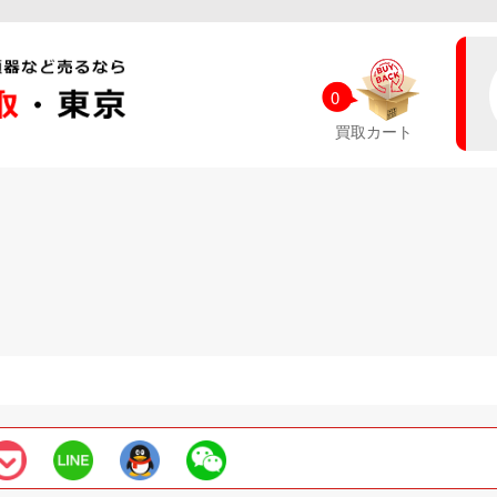
0
買取カート