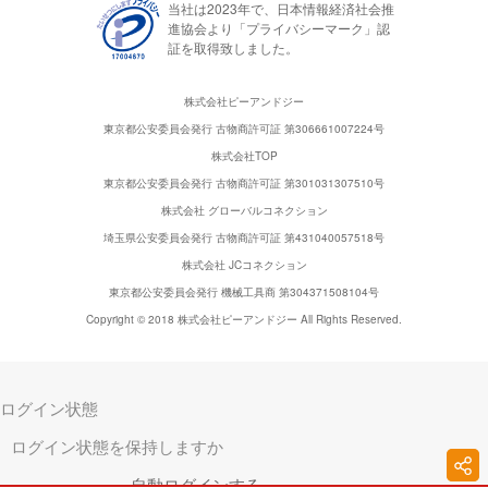
当社は2023年で、日本情報経済社会推
進協会より「プライバシーマーク」認
証を取得致しました。
株式会社ピーアンドジー
東京都公安委員会発行 古物商許可証 第306661007224号
株式会社TOP
東京都公安委員会発行 古物商許可証 第301031307510号
株式会社 グローバルコネクション
埼玉県公安委員会発行 古物商許可証 第431040057518号
株式会社 JCコネクション
東京都公安委員会発行 機械工具商 第304371508104号
Copyright © 2018 株式会社ピーアンドジー All Rights Reserved.
ログイン状態
ログイン状態を保持しますか
自動ログインする