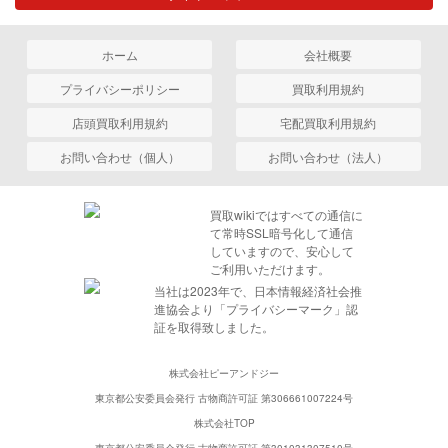
ホーム
会社概要
プライバシーポリシー
買取利用規約
店頭買取利用規約
宅配買取利用規約
お問い合わせ（個人）
お問い合わせ（法人）
買取wikiではすべての通信に
て常時SSL暗号化して通信
していますので、安心して
ご利用いただけます。
当社は2023年で、日本情報経済社会推
進協会より「プライバシーマーク」認
証を取得致しました。
株式会社ピーアンドジー
東京都公安委員会発行 古物商許可証 第306661007224号
株式会社TOP
東京都公安委員会発行 古物商許可証 第301031307510号