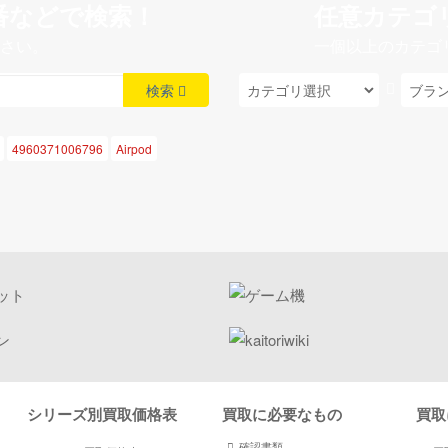
番などで検索！
任意カテゴ
さい。
一個以上のカテゴ
検索
4960371006796
Airpod
シリーズ別買取価格表
買取に必要なもの
買取
確認書類