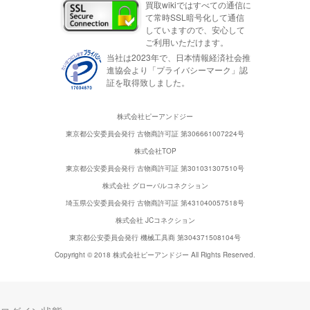
買取wikiではすべての通信に
て常時SSL暗号化して通信
していますので、安心して
ご利用いただけます。
当社は2023年で、日本情報経済社会推
進協会より「プライバシーマーク」認
証を取得致しました。
株式会社ピーアンドジー
東京都公安委員会発行 古物商許可証 第306661007224号
株式会社TOP
東京都公安委員会発行 古物商許可証 第301031307510号
株式会社 グローバルコネクション
埼玉県公安委員会発行 古物商許可証 第431040057518号
株式会社 JCコネクション
東京都公安委員会発行 機械工具商 第304371508104号
Copyright © 2018 株式会社ピーアンドジー All Rights Reserved.