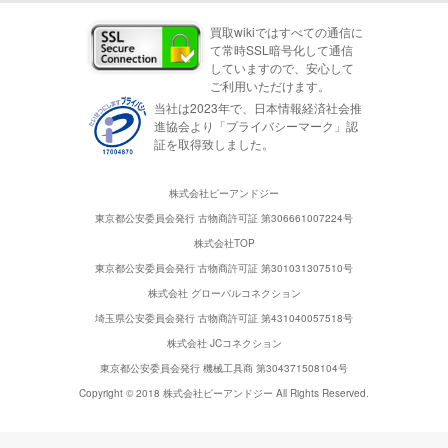
買取wikiではすべての通信に
て常時SSL暗号化して通信
していますので、安心して
ご利用いただけます。
当社は2023年で、日本情報経済社会推
進協会より「プライバシーマーク」認
証を取得致しました。
株式会社ピーアンドジー
東京都公安委員会発行 古物商許可証 第306661007224号
株式会社TOP
東京都公安委員会発行 古物商許可証 第301031307510号
株式会社 グローバルコネクション
埼玉県公安委員会発行 古物商許可証 第431040057518号
株式会社 JCコネクション
東京都公安委員会発行 機械工具商 第304371508104号
Copyright © 2018 株式会社ピーアンドジー All Rights Reserved.