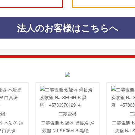
法人のお客様はこちらへ
電機
三菱電機
三
器 本炭釜 紬
三菱電機 炊飯器 備長炭 炭
三菱電機 炊
-W 白真珠
炊釜 NJ-SE06H-B 黒曜
炊釜 NJ-