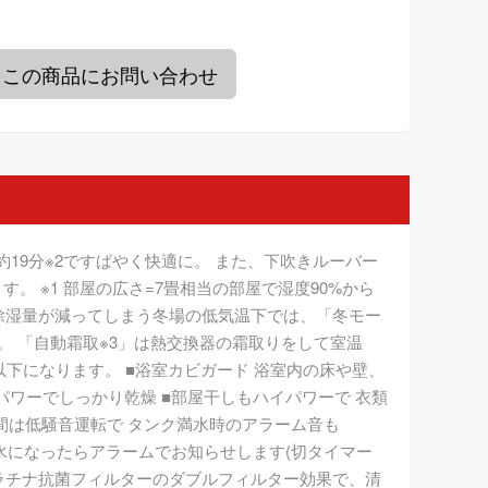
この商品にお問い合わせ
を約19分※2ですばやく快適に。 また、下吹きルーバー
 ※1 部屋の広さ=7畳相当の部屋で湿度90%から
い 除湿量が減ってしまう冬場の低気温下では、「冬モー
。 「自動霜取※3」は熱交換器の霜取りをして室温
/日以下になります。 ■浴室カビガード 浴室内の床や壁、
ワーでしっかり乾燥 ■部屋干しもハイパワーで 衣類
間は低騒音運転で タンク満水時のアラーム音も
満水になったらアラームでお知らせします(切タイマー
プラチナ抗菌フィルターのダブルフィルター効果で、清