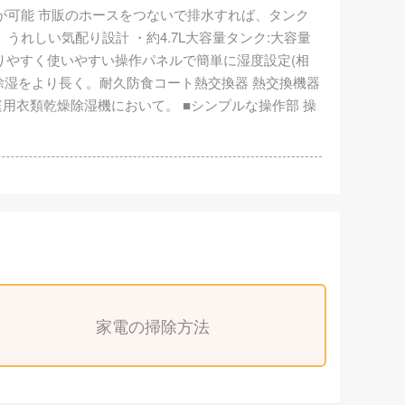
が可能 市販のホースをつないで排水すれば、タンク
れしい気配り設計 ・約4.7L大容量タンク:大容量
りやすく使いやすい操作パネルで簡単に湿度設定(相
快適除湿をより長く。耐久防食コート熱交換器 熱交換機器
家庭用衣類乾燥除湿機において。 ■シンプルな操作部 操
家電の掃除方法