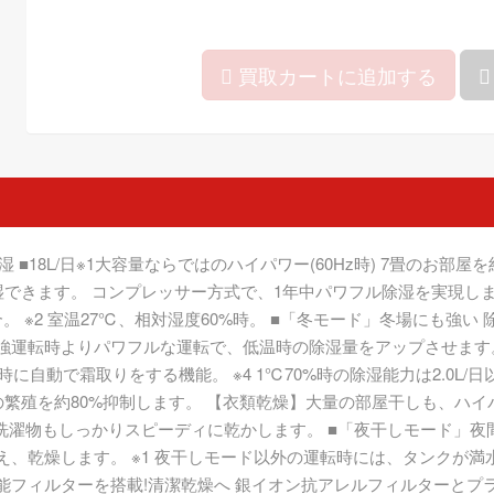
買取カートに追加する
■18L/日※1大容量ならではのハイパワー(60Hz時) 7畳のお部屋
きます。 コンプレッサー方式で、1年中パワフル除湿を実現します。
。 ※2 室温27℃、相対湿度60%時。 ■「冬モード」冬場にも強
は強運転時よりパワフルな運転で、低温時の除湿量をアップさせます
時に自動で霜取りをする機能。 ※4 1℃70%時の除湿能力は2.0L
繁殖を約80%抑制します。 【衣類乾燥】大量の部屋干しも、ハイパ
洗濯物もしっかりスピーディに乾かします。 ■「夜干しモード」夜
替え、乾燥します。 ※1 夜干しモード以外の運転時には、タンクが
高性能フィルターを搭載!清潔乾燥へ 銀イオン抗アレルフィルターと