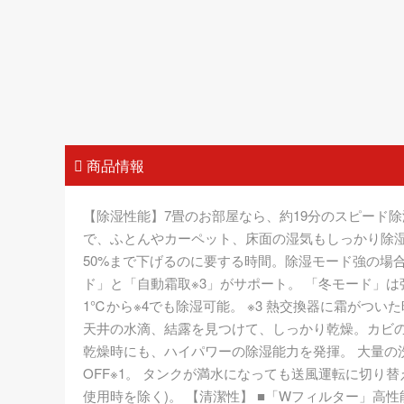
商品情報
【除湿性能】7畳のお部屋なら、約19分のスピード除湿 
で、ふとんやカーペット、床面の湿気もしっかり除湿で
50%まで下げるのに要する時間。除湿モード強の場合
ド」と「自動霜取※3」がサポート。 「冬モード」
1℃から※4でも除湿可能。 ※3 熱交換器に霜がついた
天井の水滴、結露を見つけて、しっかり乾燥。カビの
乾燥時にも、ハイパワーの除湿能力を発揮。 大量の
OFF※1。 タンクが満水になっても送風運転に切り
使用時を除く)。 【清潔性】 ■「Wフィルター」