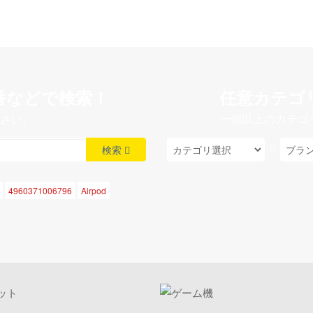
番などで検索！
任意カテゴ
さい。
一個以上のカテゴ
検索
4960371006796
Airpod