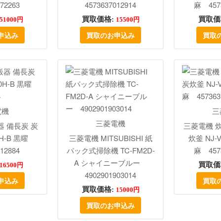
72263
4573637012914
麻 4573
買取価格:
買取価
51000円
15500円
申込み
買取のお申込み
買取
電機
三
三菱電機
器 備長炭 炭
三菱電機 炊
0H-B 黒曜
三菱電機 MITSUBISHI 紙
炊釜 NJ-
12884
パック式掃除機 TC-FM2D-
麻 4573
A シャイニーブルー
買取価
16500円
4902901903014
申込み
買取
買取価格:
15000円
買取のお申込み