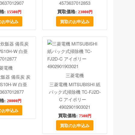
637012907
4573637012853
格:
買取価格:
15500円
23000円
のお申込み
買取のお申込み
菱電機
三菱電機
飯器 備長炭 炭
VS10H-W 白亜
三菱電機 MITSUBISHI 紙
637012877
パック式掃除機 TC-FJ2D-
C アイボリー
格:
20000円
4902901903021
のお申込み
買取価格:
7500円
買取のお申込み