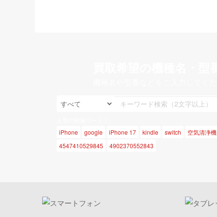
買取希望の機種名・型
機種名や型番などをご入力してくだ
人気の検索ワード！
iPhone
google
iPhone 17
kindle
switch
空気清浄機
4547410529845
4902370552843