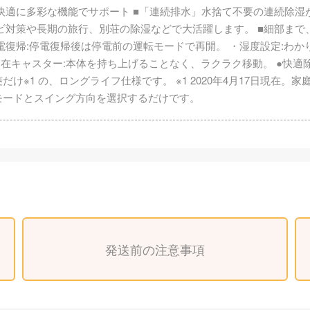
快適に多彩な機能でサポート ■「連続排水」水捨て不要の連続除湿
対策や長期の旅行、別荘の除湿などで大活躍します。 ■細部まで、う
電復帰:停電復帰後は停電前の運転モードで再開。 ・湿度設定:わか
・四輪自在キャスター:本体を持ち上げることなく、ラクラク移動。 ●
※1 の、ロングライフ仕様です。 ※1 2020年4月17日現在。
モードとスイング方向を選択するだけです。
発送前の注意事項