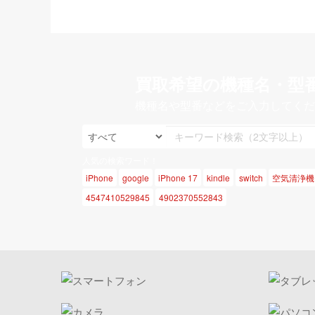
買取希望の機種名・型
機種名や型番などをご入力してくだ
人気の検索ワード！
iPhone
google
iPhone 17
kindle
switch
空気清浄機
4547410529845
4902370552843