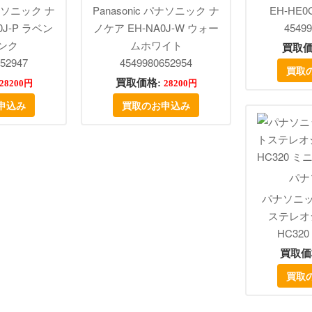
パナソニック ナ
Panasonic パナソニック ナ
EH-HE
0J-P ラベン
ノケア EH-NA0J-W ウォー
45499
ンク
ムホワイト
買取価
52947
4549980652954
買取
買取価格:
28200円
28200円
申込み
買取のお申込み
パナ
パナソニッ
ステレオシ
HC32
買取価
買取