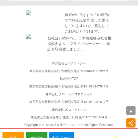
買取wikiではすべての通信に
て常時SSL暗号化して通信
していますので、安心して
ご利用いただけます。
当社は2023年で、日本情報経済社会推
進協会より「プライバシーマーク」認
証を取得致しました。
株式会社ピーアンドジー
東京都公安委員会発行 古物商許可証 第306661007224号
株式会社TOP
東京都公安委員会発行 古物商許可証 第301031307510号
株式会社 グローバルコネクション
埼玉県公安委員会発行 古物商許可証 第431040057518号
▲
株式会社 JCコネクション
東京都公安委員会発行 機械工具商 第304371508104号
Copyright © 2018 株式会社ピーアンドジー All Rights Reserved.
0
検索
ナビー
会員ページ