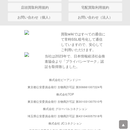
店頭買取利用規約
宅配買取利用規約
お問い合わせ（個人）
お問い合わせ（法人）
買取wikiではすべての通信に
て常時SSL暗号化して通信
していますので、安心して
ご利用いただけます。
当社は2023年で、日本情報経済社会推
進協会より「プライバシーマーク」認
証を取得致しました。
株式会社ピーアンドジー
東京都公安委員会発行 古物商許可証 第306661007224号
株式会社TOP
東京都公安委員会発行 古物商許可証 第301031307510号
株式会社 グローバルコネクション
埼玉県公安委員会発行 古物商許可証 第431040057518号
▲
株式会社 JCコネクション