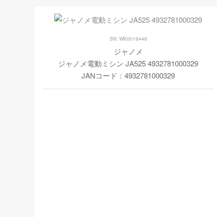
SN: WK0016448
ジャノメ
ジャノメ電動ミシン JA525 4932781000329
JANコード：4932781000329