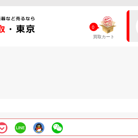
0
買取カート