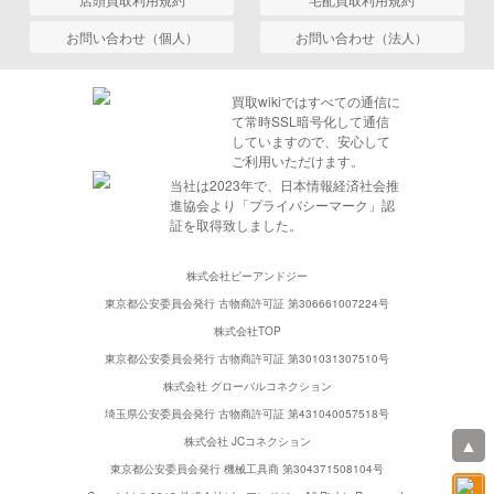
お問い合わせ（個人）
お問い合わせ（法人）
買取wikiではすべての通信に
て常時SSL暗号化して通信
していますので、安心して
ご利用いただけます。
当社は2023年で、日本情報経済社会推
進協会より「プライバシーマーク」認
証を取得致しました。
株式会社ピーアンドジー
東京都公安委員会発行 古物商許可証 第306661007224号
株式会社TOP
東京都公安委員会発行 古物商許可証 第301031307510号
株式会社 グローバルコネクション
埼玉県公安委員会発行 古物商許可証 第431040057518号
▲
株式会社 JCコネクション
東京都公安委員会発行 機械工具商 第304371508104号