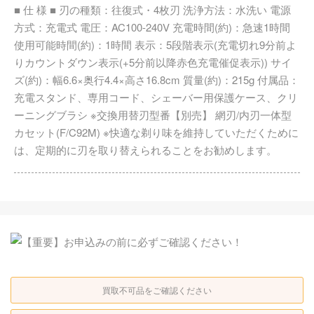
■ 仕 様 ■ 刃の種類：往復式・4枚刃 洗浄方法：水洗い 電源
方式：充電式 電圧：AC100-240V 充電時間(約)：急速1時間
使用可能時間(約)：1時間 表示：5段階表示(充電切れ9分前よ
りカウントダウン表示(+5分前以降赤色充電催促表示)) サイ
ズ(約)：幅6.6×奥行4.4×高さ16.8cm 質量(約)：215g 付属品：
充電スタンド、専用コード、シェーバー用保護ケース、クリ
ーニングブラシ ※交換用替刃型番【別売】 網刃/内刃一体型
カセット(F/C92M) ※快適な剃り味を維持していただくために
は、定期的に刃を取り替えられることをお勧めします。
買取不可品をご確認ください