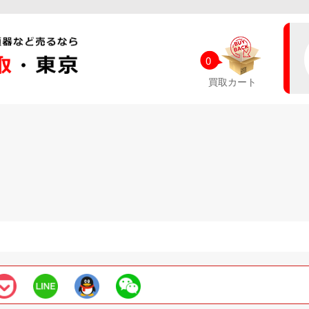
0
買取カート