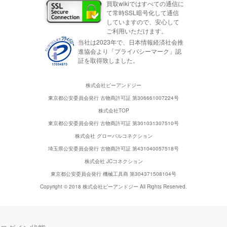
買取wikiではすべての通信に
て常時SSL暗号化して通信
していますので、安心して
ご利用いただけます。
当社は2023年で、日本情報経済社会推
進協会より「プライバシーマーク」認
証を取得致しました。
株式会社ピーアンドジー
東京都公安委員会発行 古物商許可証 第306661007224号
株式会社TOP
東京都公安委員会発行 古物商許可証 第301031307510号
株式会社 グローバルコネクション
埼玉県公安委員会発行 古物商許可証 第431040057518号
株式会社 JCコネクション
東京都公安委員会発行 機械工具商 第304371508104号
Copyright © 2018 株式会社ピーアンドジー All Rights Reserved.