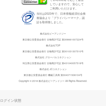
していますので、安心して
ご利用いただけます。
当社は2023年で、日本情報経済社会推
進協会より「プライバシーマーク」認
証を取得致しました。
株式会社ピーアンドジー
東京都公安委員会発行 古物商許可証 第306661007224号
株式会社TOP
東京都公安委員会発行 古物商許可証 第301031307510号
株式会社 グローバルコネクション
埼玉県公安委員会発行 古物商許可証 第431040057518号
株式会社 JCコネクション
東京都公安委員会発行 機械工具商 第304371508104号
Copyright © 2018 株式会社ピーアンドジー All Rights Reserved.
ログイン状態