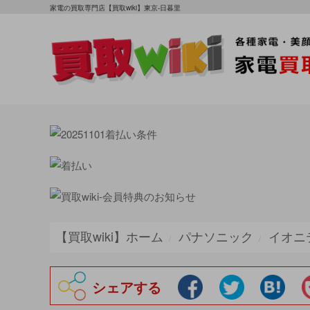
家電の買取専門店【買取wiki】東京-日暮里
【買取wiki】ホーム
パナソニック
イオニ
シェアする