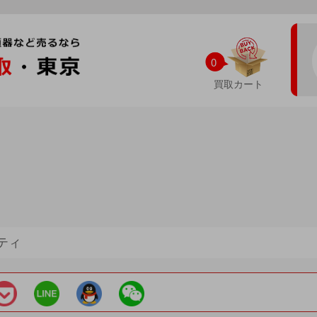
0
買取カート
ティ