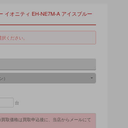
ー イオニティ EH-NE7M-A アイスブルー
選択ください。
ン）
台
の買取価格は買取申込後に、当店からメールにて
。